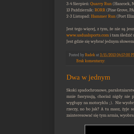
3-4 Sierpień:
Quarry Run
(Hancock, 
13 Październik:
RORR
(Pine Grove, PA
2-3 Listopad:
Hammer Run
(Port Eliz
Jest tego więcej, z tym, że nie są je
www.usdualsports.com
i tam śledzi
Jest gdzie się wybrać jednym słowem,
Posted by
Radek
at
3/15/2013 04:57:00 
Brak komentarzy:
Dwa w jednym
Skoki spadochronowe, paralotniarstw
mnie fascynują, chociaż nigdy nie 
wygłupy na motocyklu ;). Nie wyobra
rzeczy, no bo jak? A tu masz, żyje 
zainteresować się tym armia, wyobraż