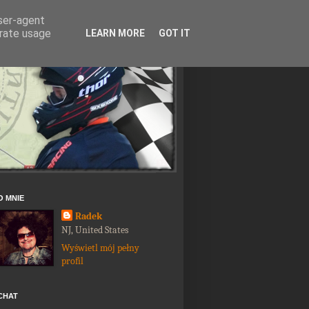
user-agent
erate usage
LEARN MORE
GOT IT
O MNIE
Radek
NJ, United States
Wyświetl mój pełny
profil
CHAT