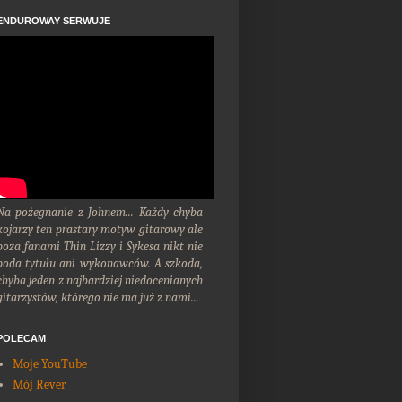
ENDUROWAY SERWUJE
Na pożegnanie z Johnem... Każdy chyba
kojarzy ten prastary motyw gitarowy ale
poza fanami Thin Lizzy i Sykesa nikt nie
poda tytułu ani wykonawców. A szkoda,
chyba jeden z najbardziej niedocenianych
gitarzystów, którego nie ma już z nami...
POLECAM
Moje YouTube
Mój Rever