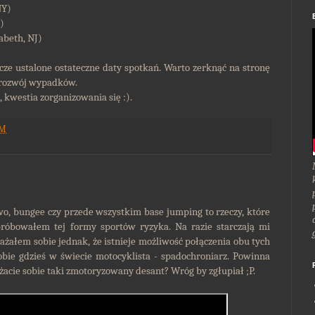
NY)
)
abeth, NJ)
szcze ustalone ostateczne daty spotkań. Warto zerknąć na stronę
ć rozwój wypadków.
 kwestia zorganizowania się :).
PM
o, bungee czy przede wszystkim base jumping to rzeczy, które
próbowałem tej formy sportów ryzyka. Na razie starczają mi
żałem sobie jednak, że istnieje możliwość połączenia obu tych
sobie gdzieś w świecie motocyklista - spadochroniarz. Powinna
acie sobie taki zmotoryzowany desant? Wróg by zgłupiał ;P.