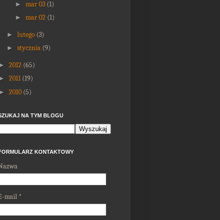
►
mar 03
(1)
►
mar 02
(1)
►
lutego
(3)
►
stycznia
(9)
►
2012
(65)
►
2011
(19)
►
2010
(5)
SZUKAJ NA TYM BLOGU
FORMULARZ KONTAKTOWY
Nazwa
E-mail
*