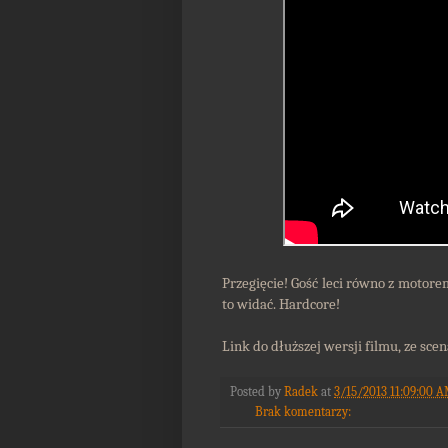
Przegięcie! Gość leci równo z motor
to widać. Hardcore!
Link do dłuższej wersji filmu, ze sce
Posted by
Radek
at
3/15/2013 11:09:00 
Brak komentarzy: