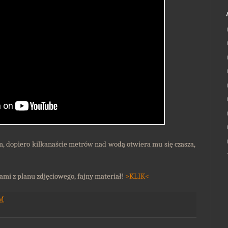
em, dopiero kilkanaście metrów nad wodą otwiera mu się czasza,
nami z planu zdjęciowego, fajny materiał!
>KLIK<
AM