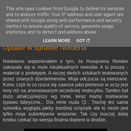
This site uses cookies from Google to deliver its services
and to analyze traffic. Your IP address and user-agent are
shared with Google along with performance and security
metrics to ensure quality of service, generate usage
statistics, and to detect and address abuse.
LEARN MORE
GOT IT
Update w sprawie Nordena
Niedawno wspominałem o tym, że Husqvarna Norden
zakopała się w mule nieaktualnych newsów. A tu proszę -
materiał o prototypie. A raczej dwóch sztukach testowanych
przez znanych dżentelmenów. Moje odczucia są mieszane.
Kolor, czyli to co rzuca się zawsze jako pierwsze w oczy jest
inny niż na anonsowanym wcześniej motocyklu. Tamten był
dużo atrakcyjniejszy wg mnie, teraz mamy malowanie
typowo fabryczne... Dla mnie nuda 😏. Trochę też sama
sylwetka wygląda jakby bardziej ociężale ale to może jest
tylko moje subiektywne wrażenie. Tak czy inaczej dalej
trzeba czekać bo wersja finalna dopiero w drodze.