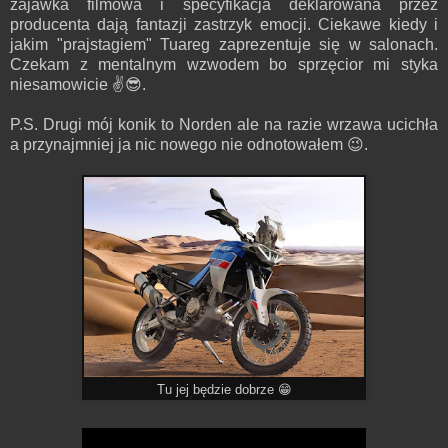
zajawka filmowa i specyfikacja deklarowana przez
producenta dają fantazji zastrzyk emocji. Ciekawe kiedy i
jakim "prajstagiem" Tuareg zaprezentuje się w salonach.
Czekam z mentalnym wzwodem bo sprzęcior mi styka
niesamowicie ✌😎.
P.S. Drugi mój konik to Norden ale na razie wrzawa ucichła
a przynajmniej ja nic nowego nie odnotowałem 😉.
Tu jej będzie dobrze 😁