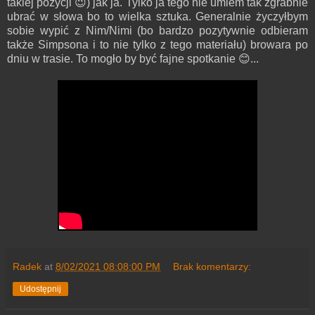
takiej pozycji 😉) jak ja. Tylko ja tego nie umiem tak zgrabnie
ubrać w słowa bo to wielka sztuka. Generalnie życzyłbym
sobie wypić z Nim/Nimi (bo bardzo pozytywnie odbieram
także Simpsona i to nie tylko z tego materiału) browara po
dniu w trasie. To mogło by być fajne spotkanie 😊...
Radek
at
8/02/2021 08:08:00 PM
Brak komentarzy:
Udostępnij