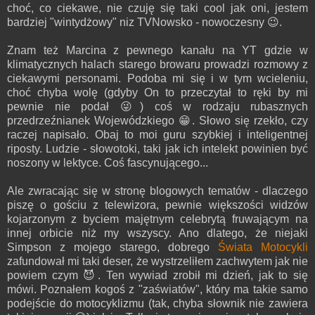
choć, co ciekawe, nie czuję się taki cool jak oni, jestem
bardziej "wintydżowy" niz TVNowsko - nowoczesny 😉.
Znam też Marcina z pewnego kanału na YT gdzie w
klimatycznych halach starego browaru prowadzi rozmowy z
ciekawymi personami. Podoba mi się i w tym wcieleniu,
choć chyba wolę (gdyby On to przeczytał to ręki by mi
pewnie nie podał 😜) coś w rodzaju rubasznych
przedrzeźnianek Wojewódzkiego 😁. Słowo się rzekło, czy
raczej napisało. Obaj to moi guru szybkiej i inteligentnej
riposty. Ludzie - słowotoki, taki jak ich intelekt powinien być
noszony w lektyce. Coś fascynującego...
Ale zwracając się w stronę blogowych tematów - dlaczego
piszę o gościu z telewizora, pewnie większości widzów
kojarzonym z byciem majętnym celebrytą fruwającym na
innej orbicie niż my wszyscy. Ano dlatego, że niejaki
Simpson z mojego starego, dobrego
Świata Motocykli
zafundował mi taki deser, że wystrzeliłem zachwytem jak nie
powiem czym 😈. Ten wywiad zrobił mi dzień, jak to się
mówi. Poznałem kogoś z "zaświatów", który ma takie samo
podejście do motocyklizmu (tak, chyba słownik nie zawiera