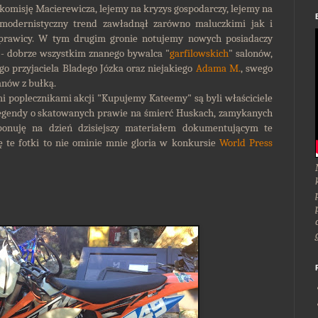
a komisję Macierewicza, lejemy na kryzys gospodarczy, lejemy na
odernistyczny trend zawładnął zarówno maluczkimi jak i
 prawicy. W tym drugim gronie notujemy nowych posiadaczy
 - dobrze wszystkim znanego bywalca "
garfilowskich
" salonów,
go przyjaciela Bladego Józka oraz niejakiego
Adama M.
, swego
anów z bułką.
i poplecznikami akcji "Kupujemy Kateemy" są byli właściciele
legendy o skatowanych prawie na śmierć Huskach, zamykanych
nuję na dzień dzisiejszy materiałem dokumentującym te
ię te fotki to nie ominie mnie gloria w konkursie
World Press