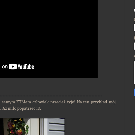
--------------------------------------------------------------------
ie samym KTMem człowiek przecież żyje! Na ten przykład mój
 Aż miło popatrzeć :D.