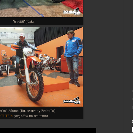
"tri-fifti" Józka
rtka" Adama (fot. ze strony Redbulla)
>TUTAJ<
parę słów na ten temat