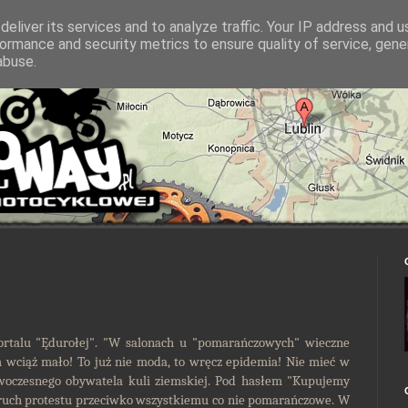
eliver its services and to analyze traffic. Your IP address and 
ormance and security metrics to ensure quality of service, gen
abuse.
portalu "Ędurołej". "W salonach u "pomarańczowych" wieczne
m wciąż mało! To już nie moda, to wręcz epidemia! Nie mieć w
woczesnego obywatela kuli ziemskiej. Pod hasłem "Kupujemy
ruch protestu przeciwko wszystkiemu co nie pomarańczowe. W