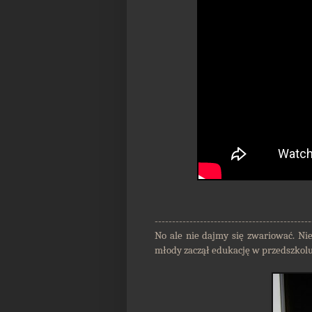
---------------------------------------------
No ale nie dajmy się zwariować. N
młody zaczął edukację w przedszkolu.