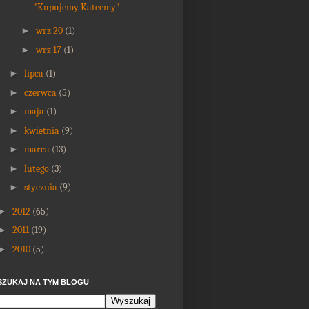
"Kupujemy Kateemy"
►
wrz 20
(1)
►
wrz 17
(1)
►
lipca
(1)
►
czerwca
(5)
►
maja
(1)
►
kwietnia
(9)
►
marca
(13)
►
lutego
(3)
►
stycznia
(9)
►
2012
(65)
►
2011
(19)
►
2010
(5)
SZUKAJ NA TYM BLOGU