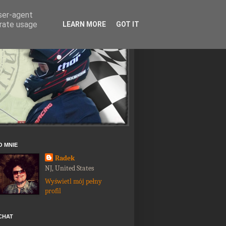
user-agent
erate usage
LEARN MORE
GOT IT
O MNIE
Radek
NJ, United States
Wyświetl mój pełny
profil
CHAT