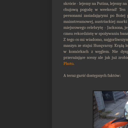
skrócie - lejemy na Putina, lejemy n
chujową pogodę w weekend! Ten m
personami zasiadającymi po Bożej
mainstreamowej, austriackiej marki
miejscowego celebrytę - Jacksona, je
czasu rekordzistę w spożywaniu ban
Z tego co mi wiadomo, najgorliwszym
maszyn ze stajni Husqvarny. Krążą 
w komórkach z węglem. Nie dyspo
przerażające sceny ale jak już zrob
Photo
.
A teraz garść dostępnych faktów: