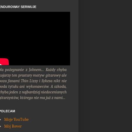
ENDUROWAY SERWUJE
Na pożegnanie z Johnem... Każdy chyba
kojarzy ten prastary motyw gitarowy ale
poza fanami Thin Lizzy i Sykesa nikt nie
poda tytułu ani wykonawców. A szkoda,
chyba jeden z najbardziej niedocenianych
gitarzystów, którego nie ma już z nami...
POLECAM
Moje YouTube
Mój Rever